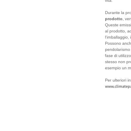
vita.
Durante la pro
prodotto
, ve
Queste emissi
al prodotto, a
l'imballaggio, 
Possono anche
pendolarismo d
fase di utiliz
stesso non pr
esempio un mo
Per ulteriori i
www.climatepa