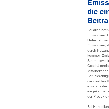
Emissi
die ei
Beitra
Bei allen bet
Emissionen. De
Unternehme
Emissionen, d
durch Heizung
kommen Emiss
Strom sowie i
Geschäftsreis
Mitarbeitenden
Berücksichtig
der direkten 
etwa aus der 
eingekaufter 
der Produkte 
Bei Herstellu