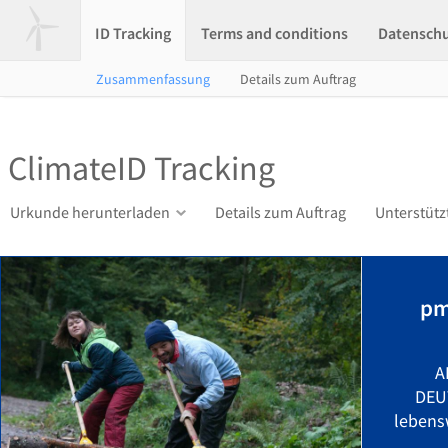
ID Tracking
Terms and conditions
Datensch
Zusammenfassung
Details zum Auftrag
ClimateID Tracking
Urkunde herunterladen
Details zum Auftrag
Unterstütz
pm
A
DEU
lebens