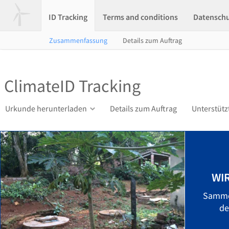
ID Tracking
Terms and conditions
Datensch
Zusammenfassung
Details zum Auftrag
ClimateID Tracking
Urkunde herunterladen
Details zum Auftrag
Unterstütz
WI
Sammel
d