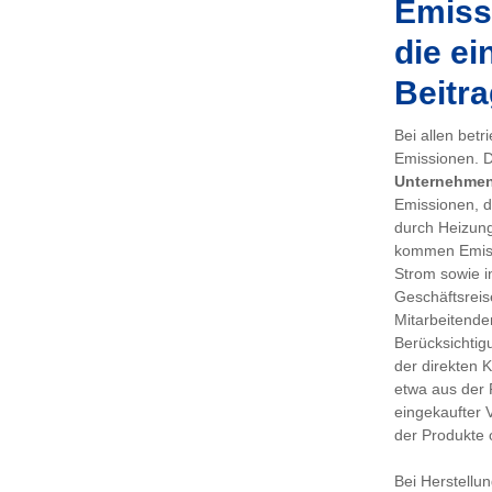
Emissi
die ei
Beitra
Bei allen bet
Emissionen. De
Unternehme
Emissionen, d
durch Heizung
kommen Emiss
Strom sowie i
Geschäftsreis
Mitarbeitenden
Berücksichtig
der direkten 
etwa aus der 
eingekaufter 
der Produkte 
Bei Herstellu