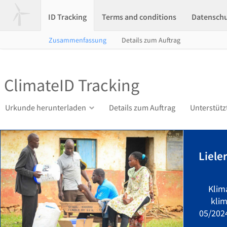
ID Tracking
Terms and conditions
Datensch
Zusammenfassung
Details zum Auftrag
ClimateID Tracking
Urkunde herunterladen
Details zum Auftrag
Unterstütz
Liele
Klim
kli
05/202