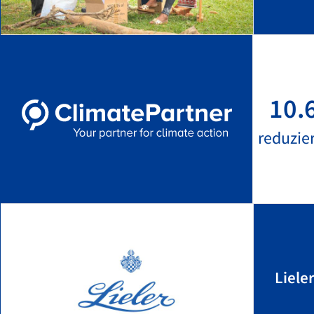
10.
reduzie
Liele