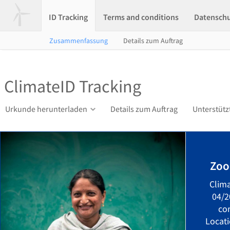
ID Tracking
Terms and conditions
Datensch
Zusammenfassung
Details zum Auftrag
ClimateID Tracking
Urkunde herunterladen
Details zum Auftrag
Unterstütz
Zoo
Clim
04/2
co
Locati