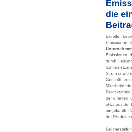
Emissi
die ei
Beitra
Bei allen bet
Emissionen. De
Unternehme
Emissionen, d
durch Heizung
kommen Emiss
Strom sowie i
Geschäftsreis
Mitarbeitenden
Berücksichtig
der direkten 
etwa aus der 
eingekaufter 
der Produkte 
Bei Herstellu