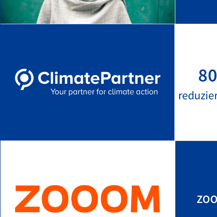
80
reduzie
ZOO