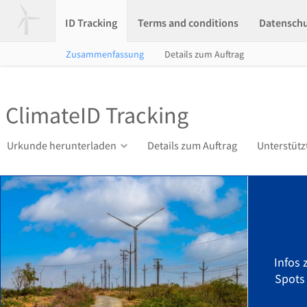
ID Tracking
Terms and conditions
Datensch
Zusammenfassung
Details zum Auftrag
ClimateID Tracking
Urkunde herunterladen
Details zum Auftrag
Unterstütz
Infos
Spots 