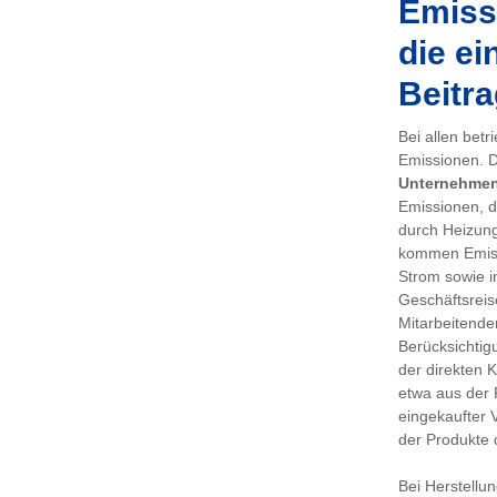
Emissi
die ei
Beitra
Bei allen bet
Emissionen. De
Unternehme
Emissionen, d
durch Heizung
kommen Emiss
Strom sowie i
Geschäftsreis
Mitarbeitenden
Berücksichtig
der direkten 
etwa aus der 
eingekaufter 
der Produkte 
Bei Herstellu