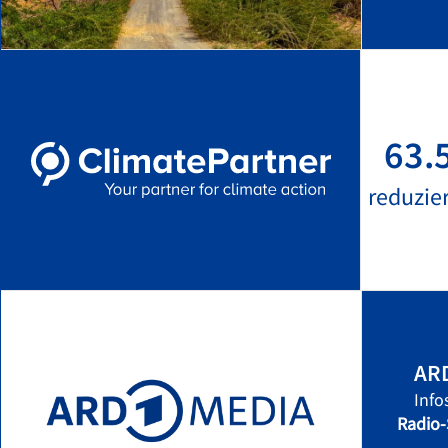
63.
reduzie
ARD
Info
Radio-