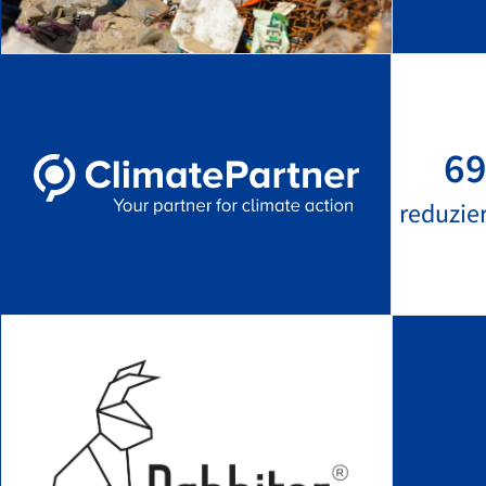
69
reduzie