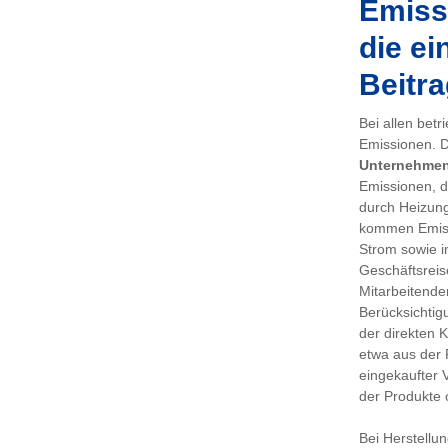
Emissi
die ei
Beitra
Bei allen bet
Emissionen. De
Unternehme
Emissionen, d
durch Heizung
kommen Emiss
Strom sowie i
Geschäftsreis
Mitarbeitenden
Berücksichtig
der direkten 
etwa aus der 
eingekaufter 
der Produkte 
Bei Herstellu