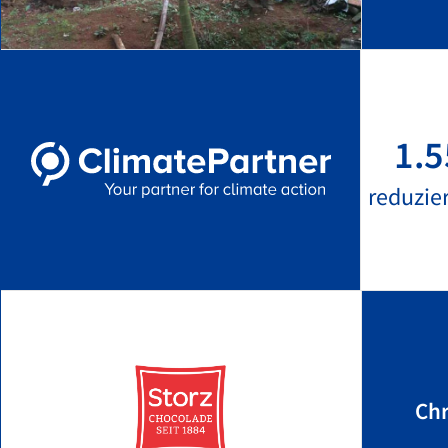
1.5
reduzie
Chr