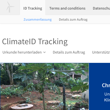
ID Tracking
Terms and conditions
Datensch
Zusammenfassung
Details zum Auftrag
ClimateID Tracking
Urkunde herunterladen
Details zum Auftrag
Unterstütz
Chr
Un
Kli