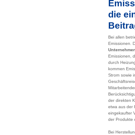
Emissi
die ei
Beitra
Bei allen bet
Emissionen. De
Unternehme
Emissionen, d
durch Heizung
kommen Emiss
Strom sowie i
Geschäftsreis
Mitarbeitenden
Berücksichtig
der direkten 
etwa aus der 
eingekaufter 
der Produkte 
Bei Herstellu