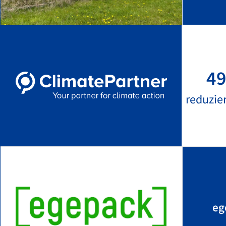
49
reduzie
eg