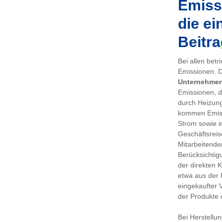
Emissi
die ei
Beitra
Bei allen bet
Emissionen. De
Unternehme
Emissionen, d
durch Heizung
kommen Emiss
Strom sowie i
Geschäftsreis
Mitarbeitenden
Berücksichtig
der direkten 
etwa aus der 
eingekaufter 
der Produkte 
Bei Herstellu