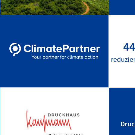
44
reduzie
Dru