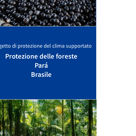
getto di protezione del clima supportato
Protezione delle foreste
Pará
Brasile