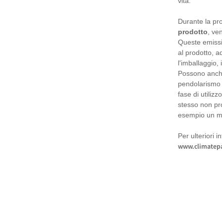
vita.
Durante la pro
prodotto
, ve
Queste emissi
al prodotto, a
l'imballaggio, 
Possono anche
pendolarismo d
fase di utiliz
stesso non pr
esempio un mo
Per ulteriori i
www.climatepa