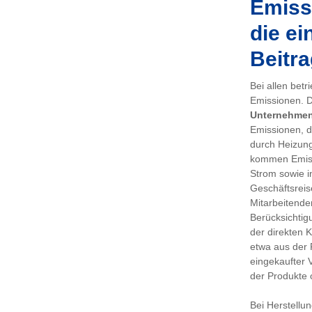
Emissi
die ei
Beitra
Bei allen bet
Emissionen. De
Unternehme
Emissionen, d
durch Heizung
kommen Emiss
Strom sowie i
Geschäftsreis
Mitarbeitenden
Berücksichtig
der direkten 
etwa aus der 
eingekaufter 
der Produkte 
Bei Herstellu