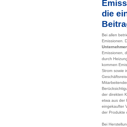
Emissi
die ei
Beitra
Bei allen bet
Emissionen. De
Unternehme
Emissionen, d
durch Heizung
kommen Emiss
Strom sowie i
Geschäftsreis
Mitarbeitenden
Berücksichtig
der direkten 
etwa aus der 
eingekaufter 
der Produkte 
Bei Herstellu