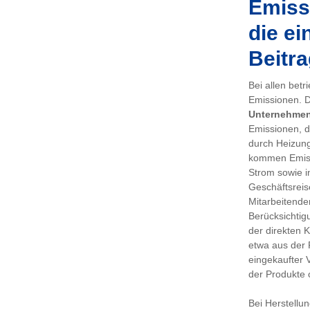
Emissi
die ei
Beitra
Bei allen bet
Emissionen. De
Unternehme
Emissionen, d
durch Heizung
kommen Emiss
Strom sowie i
Geschäftsreis
Mitarbeitenden
Berücksichtig
der direkten 
etwa aus der 
eingekaufter 
der Produkte 
Bei Herstellu