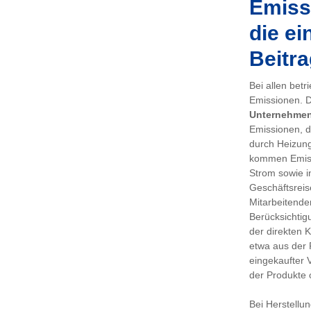
Emissi
die ei
Beitra
Bei allen bet
Emissionen. De
Unternehme
Emissionen, d
durch Heizung
kommen Emiss
Strom sowie i
Geschäftsreis
Mitarbeitenden
Berücksichtig
der direkten 
etwa aus der 
eingekaufter 
der Produkte 
Bei Herstellu