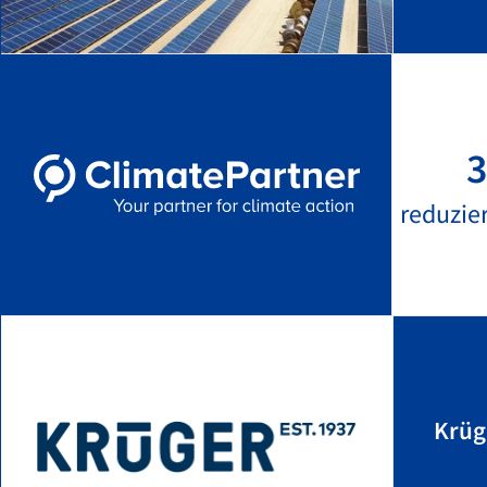
3
reduzie
Krüg