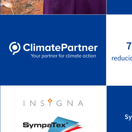
7
reduci
Sy