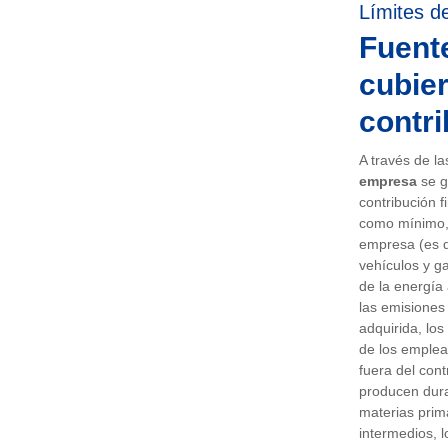
Límites d
Fuent
cubier
contri
A través de l
empresa
se g
contribución f
como mínimo, 
empresa (es de
vehículos y g
de la energía 
las emisiones
adquirida, lo
de los emplea
fuera del con
producen dura
materias prim
intermedios, l