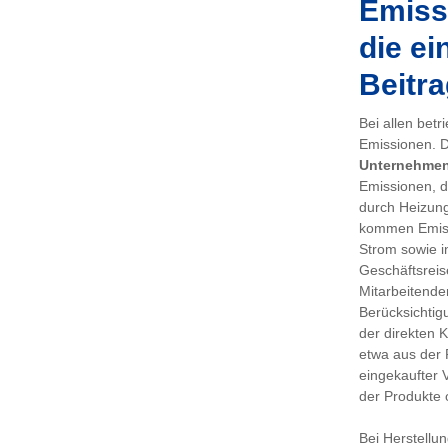
Emissi
die ei
Beitra
Bei allen bet
Emissionen. De
Unternehme
Emissionen, d
durch Heizung
kommen Emiss
Strom sowie i
Geschäftsreis
Mitarbeitenden
Berücksichtig
der direkten 
etwa aus der 
eingekaufter 
der Produkte 
Bei Herstellu