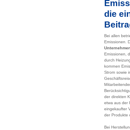
Emissi
die ei
Beitra
Bei allen bet
Emissionen. De
Unternehme
Emissionen, d
durch Heizung
kommen Emiss
Strom sowie i
Geschäftsreis
Mitarbeitenden
Berücksichtig
der direkten 
etwa aus der 
eingekaufter 
der Produkte 
Bei Herstellu