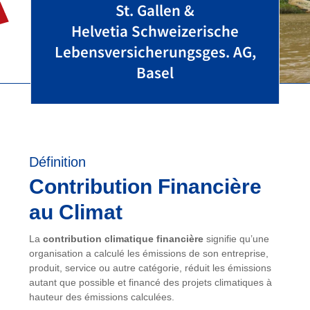
St. Gallen &
Helvetia Schweizerische
Lebensversicherungsges. AG,
Basel
Définition
Contribution Financière
au Climat
La
contribution climatique financière
signifie qu’une
organisation a calculé les émissions de son entreprise,
produit, service ou autre catégorie, réduit les émissions
autant que possible et financé des projets climatiques à
hauteur des émissions calculées.