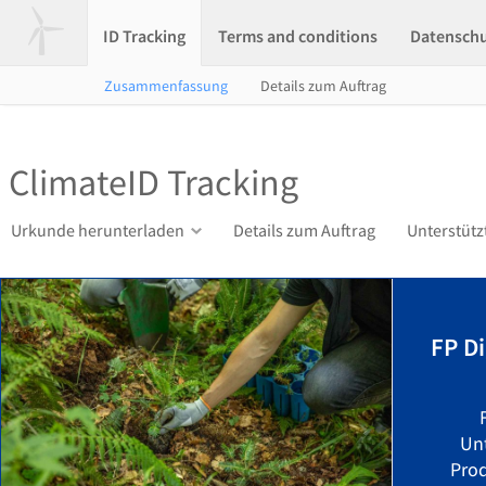
ID Tracking
Terms and conditions
Datensch
Zusammenfassung
Details zum Auftrag
ClimateID Tracking
Urkunde herunterladen
Details zum Auftrag
Unterstütz
FP Di
Un
Prod