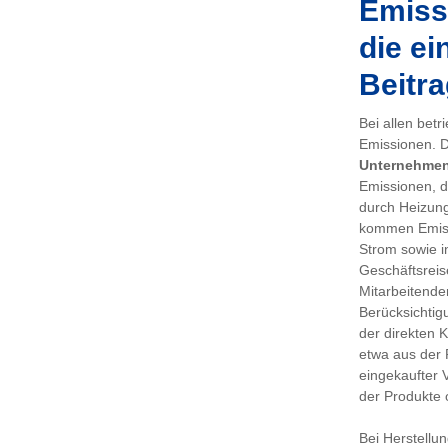
Emissi
die ei
Beitra
Bei allen bet
Emissionen. De
Unternehme
Emissionen, d
durch Heizung
kommen Emiss
Strom sowie i
Geschäftsreis
Mitarbeitenden
Berücksichtig
der direkten 
etwa aus der 
eingekaufter 
der Produkte 
Bei Herstellu