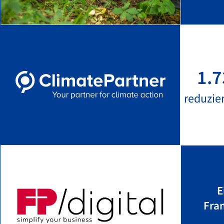
1.7
reduzie
E
Fra