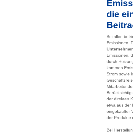
Emissi
die ei
Beitra
Bei allen bet
Emissionen. De
Unternehme
Emissionen, d
durch Heizung
kommen Emiss
Strom sowie i
Geschäftsreis
Mitarbeitenden
Berücksichtig
der direkten 
etwa aus der 
eingekaufter 
der Produkte 
Bei Herstellu