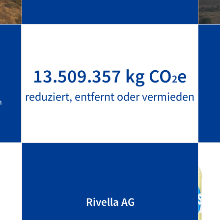
13.509.357 kg CO
e
2
reduziert, entfernt oder vermieden
n
Rivella AG