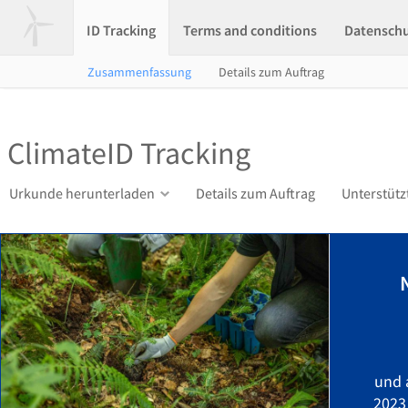
ID Tracking
Terms and conditions
Datensch
Zusammenfassung
Details zum Auftrag
ClimateID Tracking
Urkunde herunterladen
Details zum Auftrag
Unterstütz
und 
2023