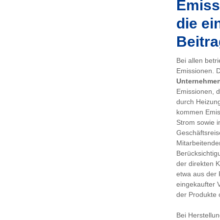
Emissi
die ei
Beitra
Bei allen bet
Emissionen. De
Unternehme
Emissionen, d
durch Heizung
kommen Emiss
Strom sowie i
Geschäftsreis
Mitarbeitenden
Berücksichtig
der direkten 
etwa aus der 
eingekaufter 
der Produkte 
Bei Herstellu