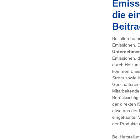
Emissi
die ei
Beitra
Bei allen bet
Emissionen. De
Unternehme
Emissionen, d
durch Heizung
kommen Emiss
Strom sowie i
Geschäftsreis
Mitarbeitenden
Berücksichtig
der direkten 
etwa aus der 
eingekaufter 
der Produkte 
Bei Herstellu