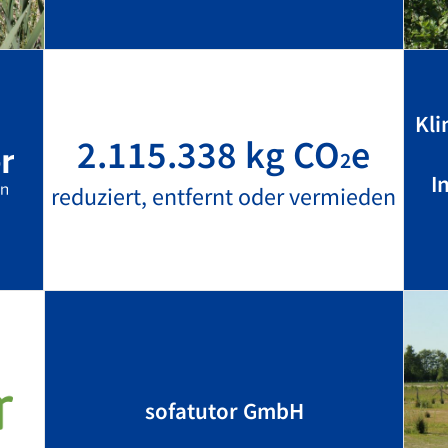
Kli
2.115.338 kg CO
e
2
I
reduziert, entfernt oder vermieden
sofatutor GmbH