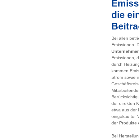
Emissi
die ei
Beitra
Bei allen bet
Emissionen. De
Unternehme
Emissionen, d
durch Heizung
kommen Emiss
Strom sowie i
Geschäftsreis
Mitarbeitenden
Berücksichtig
der direkten 
etwa aus der 
eingekaufter 
der Produkte 
Bei Herstellu