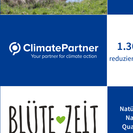
1.3
reduzie
Natü
Na
Qua