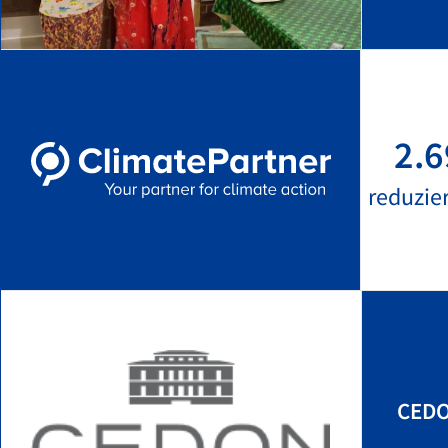
2.6
reduzie
CED