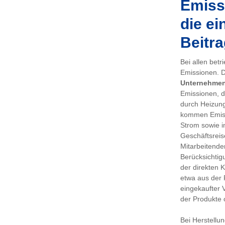
Emissi
die ei
Beitra
Bei allen bet
Emissionen. De
Unternehme
Emissionen, d
durch Heizung
kommen Emiss
Strom sowie i
Geschäftsreis
Mitarbeitenden
Berücksichtig
der direkten 
etwa aus der 
eingekaufter 
der Produkte 
Bei Herstellu