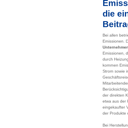
Emissi
die ei
Beitra
Bei allen bet
Emissionen. De
Unternehme
Emissionen, d
durch Heizung
kommen Emiss
Strom sowie i
Geschäftsreis
Mitarbeitenden
Berücksichtig
der direkten 
etwa aus der 
eingekaufter 
der Produkte 
Bei Herstellu