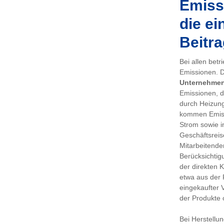
Emissi
die ei
Beitra
Bei allen bet
Emissionen. De
Unternehme
Emissionen, d
durch Heizung
kommen Emiss
Strom sowie i
Geschäftsreis
Mitarbeitenden
Berücksichtig
der direkten 
etwa aus der 
eingekaufter 
der Produkte 
Bei Herstellu