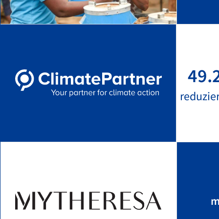
49.
reduzie
m