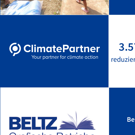
3.5
reduzie
Be