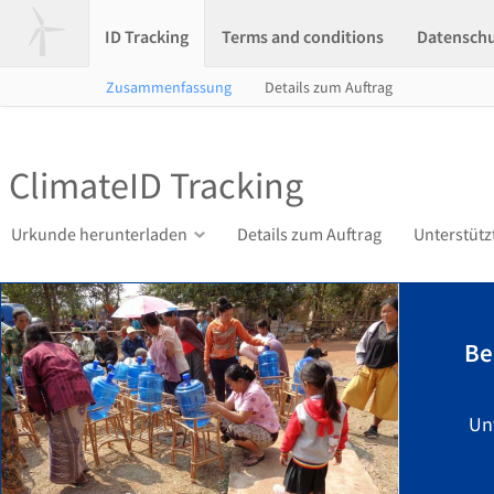
ID Tracking
Terms and conditions
Datensch
Zusammenfassung
Details zum Auftrag
ClimateID Tracking
Urkunde herunterladen
Details zum Auftrag
Unterstütz
Be
Un