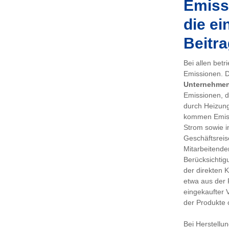
Emissi
die ei
Beitra
Bei allen bet
Emissionen. De
Unternehme
Emissionen, d
durch Heizung
kommen Emiss
Strom sowie i
Geschäftsreis
Mitarbeitenden
Berücksichtig
der direkten 
etwa aus der 
eingekaufter 
der Produkte 
Bei Herstellu