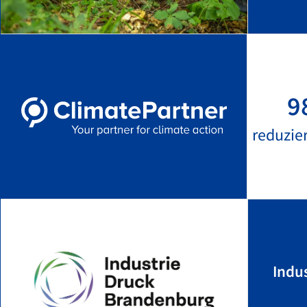
9
reduzie
Indu