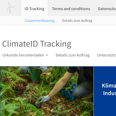
ID Tracking
Terms and conditions
Datensch
Zusammenfassung
Details zum Auftrag
ClimateID Tracking
Urkunde herunterladen
Details zum Auftrag
Unterstütz
Klim
Indu