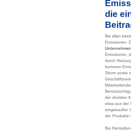
Emissi
die ei
Beitra
Bei allen bet
Emissionen. De
Unternehme
Emissionen, d
durch Heizung
kommen Emiss
Strom sowie i
Geschäftsreis
Mitarbeitenden
Berücksichtig
der direkten 
etwa aus der 
eingekaufter 
der Produkte 
Bei Herstellu