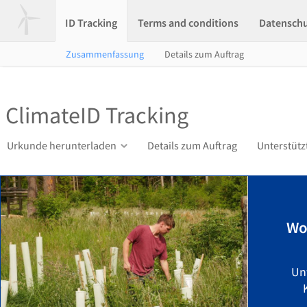
ID Tracking
Terms and conditions
Datensch
Zusammenfassung
Details zum Auftrag
ClimateID Tracking
Urkunde herunterladen
Details zum Auftrag
Unterstütz
Wo
Un