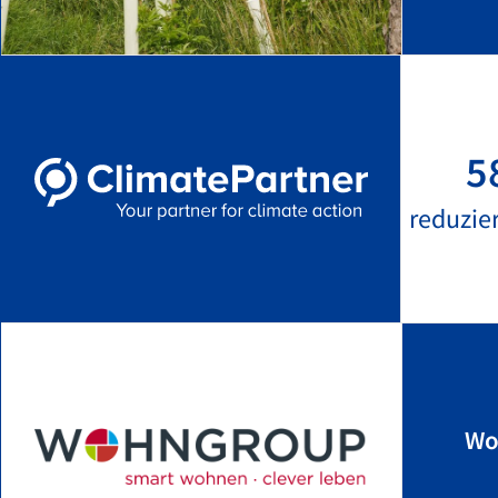
5
reduzie
Wo