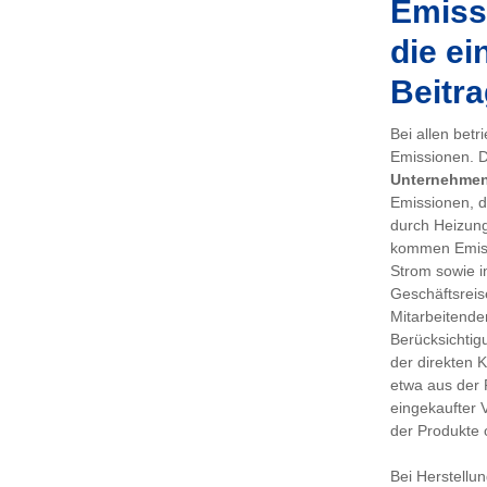
Emissi
die ei
Beitra
Bei allen bet
Emissionen. De
Unternehme
Emissionen, d
durch Heizung
kommen Emiss
Strom sowie i
Geschäftsreis
Mitarbeitenden
Berücksichtig
der direkten 
etwa aus der 
eingekaufter 
der Produkte 
Bei Herstellu