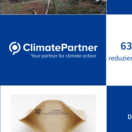
63
reduzie
D