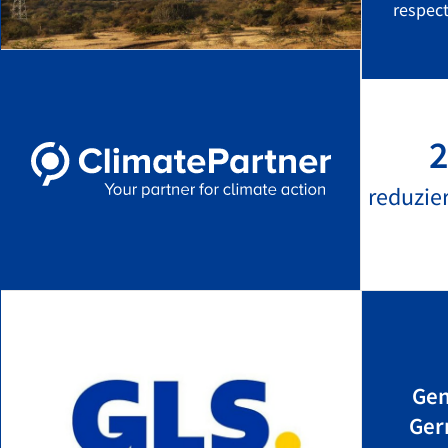
respect
2
reduzie
Gen
Ger