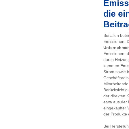
Emissi
die ei
Beitra
Bei allen bet
Emissionen. De
Unternehme
Emissionen, d
durch Heizung
kommen Emiss
Strom sowie i
Geschäftsreis
Mitarbeitenden
Berücksichtig
der direkten 
etwa aus der 
eingekaufter 
der Produkte 
Bei Herstellu