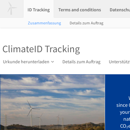
ID Tracking
Terms and conditions
Datensch
Zusammenfassung
Details zum Auftrag
ClimateID Tracking
Urkunde herunterladen
Details zum Auftrag
Unterstütz
since
your
na
CO₂e