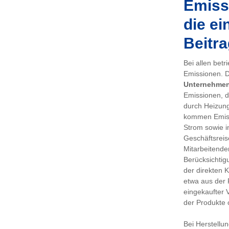
Emissi
die ei
Beitra
Bei allen bet
Emissionen. De
Unternehme
Emissionen, d
durch Heizung
kommen Emiss
Strom sowie i
Geschäftsreis
Mitarbeitenden
Berücksichtig
der direkten 
etwa aus der 
eingekaufter 
der Produkte 
Bei Herstellu