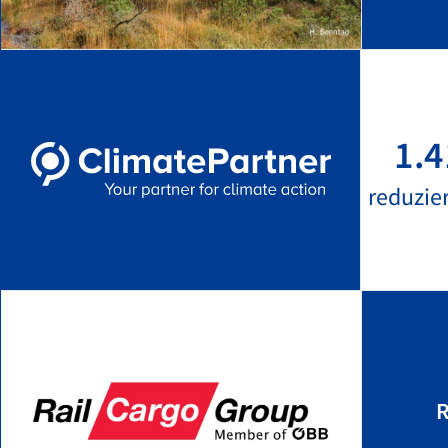
1.4
reduzie
R