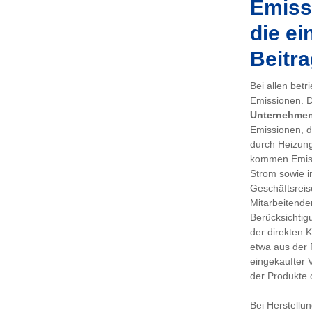
Emissi
die ei
Beitra
Bei allen bet
Emissionen. De
Unternehme
Emissionen, d
durch Heizung
kommen Emiss
Strom sowie i
Geschäftsreis
Mitarbeitenden
Berücksichtig
der direkten 
etwa aus der 
eingekaufter 
der Produkte 
Bei Herstellu