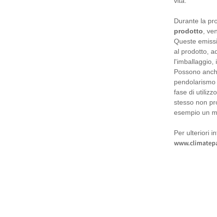
vita.
Durante la pro
prodotto
, ve
Queste emissi
al prodotto, a
l'imballaggio, 
Possono anche
pendolarismo d
fase di utiliz
stesso non pr
esempio un mo
Per ulteriori i
www.climatepa