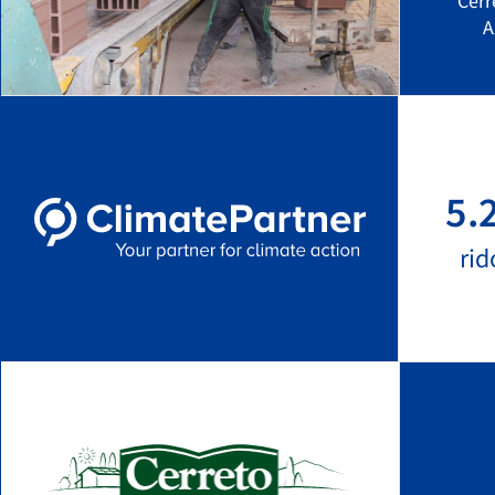
Cerr
A
5.
rid