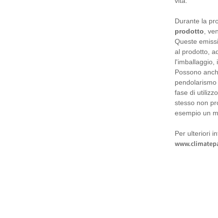
vita.
Durante la pro
prodotto
, ve
Queste emissi
al prodotto, a
l'imballaggio, 
Possono anche
pendolarismo d
fase di utiliz
stesso non pr
esempio un mo
Per ulteriori i
www.climatepa