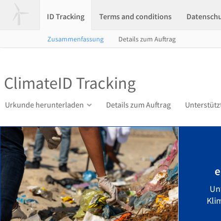
ID Tracking
Terms and conditions
Datensch
Zusammenfassung
Details zum Auftrag
ClimateID Tracking
Urkunde herunterladen
Details zum Auftrag
Unterstütz
e
Un
Kli