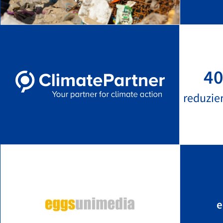
40
reduzie
e