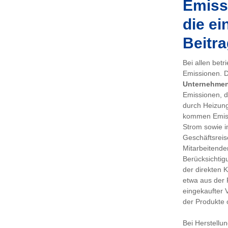
Emissi
die ei
Beitra
Bei allen bet
Emissionen. De
Unternehme
Emissionen, d
durch Heizung
kommen Emiss
Strom sowie i
Geschäftsreis
Mitarbeitenden
Berücksichtig
der direkten 
etwa aus der 
eingekaufter 
der Produkte 
Bei Herstellu