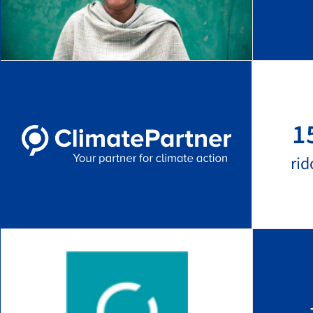
1
rid