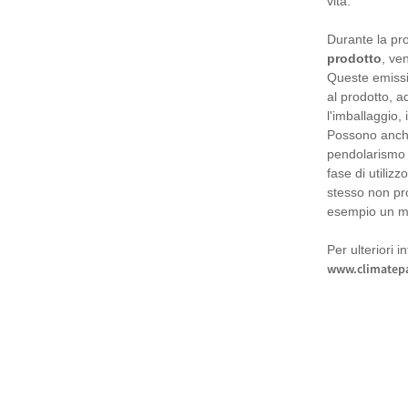
vita.
Durante la pro
prodotto
, ve
Queste emissi
al prodotto, a
l'imballaggio, 
Possono anche
pendolarismo d
fase di utiliz
stesso non pr
esempio un mo
Per ulteriori i
www.climatepa