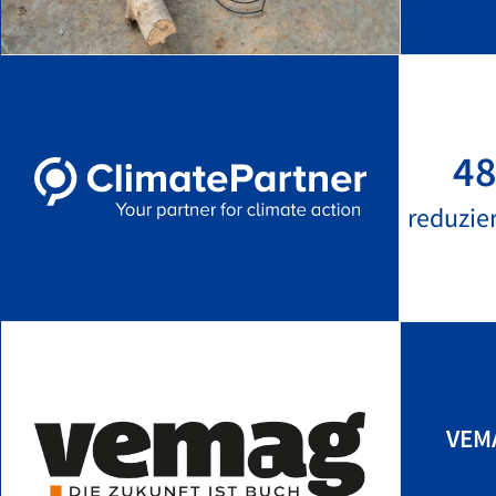
48
reduzie
VEMA