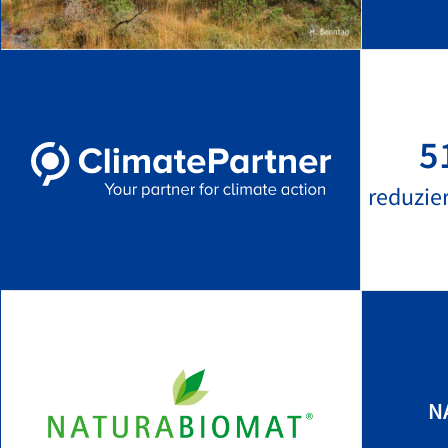
5
reduzie
N