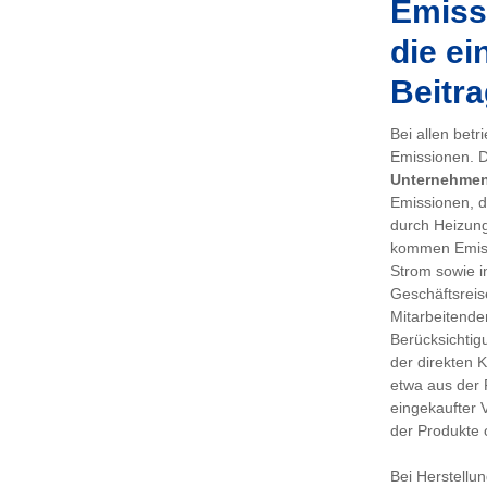
Emissi
die ei
Beitra
Bei allen bet
Emissionen. De
Unternehme
Emissionen, d
durch Heizung
kommen Emiss
Strom sowie i
Geschäftsreis
Mitarbeitenden
Berücksichtig
der direkten 
etwa aus der 
eingekaufter 
der Produkte 
Bei Herstellu