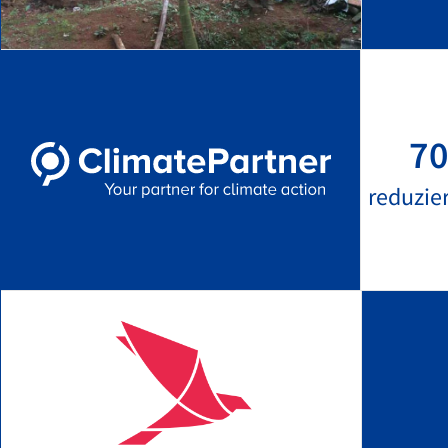
70
reduzie