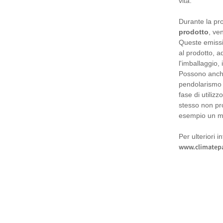
vita.
Durante la pro
prodotto
, ve
Queste emissi
al prodotto, a
l'imballaggio, 
Possono anche
pendolarismo d
fase di utiliz
stesso non pr
esempio un mo
Per ulteriori i
www.climatepa