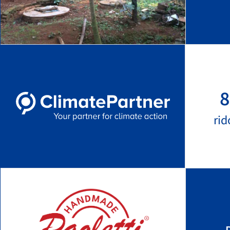
8
rid