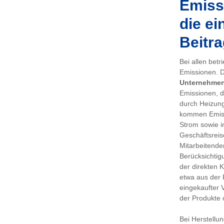
Emissi
die ei
Beitra
Bei allen bet
Emissionen. De
Unternehme
Emissionen, d
durch Heizung
kommen Emiss
Strom sowie i
Geschäftsreis
Mitarbeitenden
Berücksichtig
der direkten 
etwa aus der 
eingekaufter 
der Produkte 
Bei Herstellu