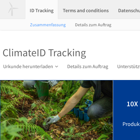
ID Tracking
Terms and conditions
Datensch
Zusammenfassung
Details zum Auftrag
ClimateID Tracking
Urkunde herunterladen
Details zum Auftrag
Unterstütz
10X
Produkt