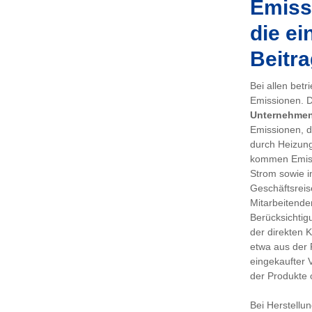
Emissi
die ei
Beitra
Bei allen bet
Emissionen. De
Unternehme
Emissionen, d
durch Heizung
kommen Emiss
Strom sowie i
Geschäftsreis
Mitarbeitenden
Berücksichtig
der direkten 
etwa aus der 
eingekaufter 
der Produkte 
Bei Herstellu