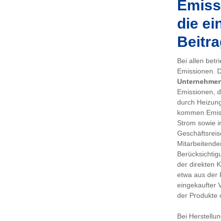
Emissi
die ei
Beitra
Bei allen bet
Emissionen. De
Unternehme
Emissionen, d
durch Heizung
kommen Emiss
Strom sowie i
Geschäftsreis
Mitarbeitenden
Berücksichtig
der direkten 
etwa aus der 
eingekaufter 
der Produkte 
Bei Herstellu