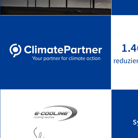
1.4
reduzie
S