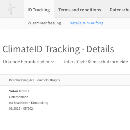
ID Tracking
Terms and conditions
Datensch
Zusammenfassung
Details zum Auftrag
ClimateID Tracking · Details
Urkunde herunterladen
Unterstützte Klimaschutzprojekte
Beschreibung des Sammelauftrages
Sutari GmbH
Unternehmen
mit finanziellem Klimabeitrag
06/2019 - 05/2024